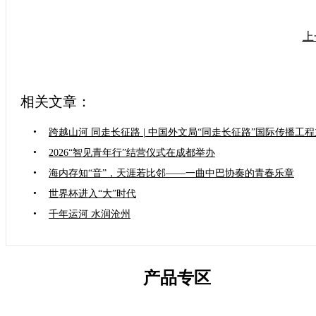
上
相关文章：
•
跨越山河 同走长征路 | 中国外文局“同走长征路”国际传播工
•
2026“智见青年行”结营仪式在成都举办
•
海内存知“音”，天涯若比邻——一曲中巴协奏的青春乐章
•
世界杯进入“大”时代
•
千年运河 水润沧州
产品专区