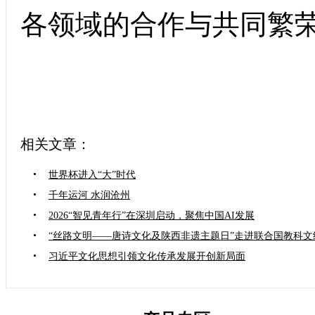
各领域的合作与共同繁
相关文章：
•
世界杯进入“大”时代
•
千年运河 水润沧州
•
2026“智见青年行”在深圳启动，聚焦中国AI发展
•
“丝路文明——唐诗文化及陕西非遗主题日”走进联合国教科
•
习近平文化思想引领文化传承发展开创新局面