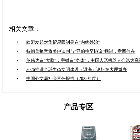
相关文章：
•
欧盟发起对华贸易限制是在“内病外治”
•
特朗普执意将美伊谈判与“亚伯拉罕协议”捆绑，意图何在
•
英伟达造“大脑”，宇树造“身体”，中国人形机器人会沦为高
•
2026推进全球生态文明建设（洱海）论坛在大理举办
•
中国外文局社会责任报告（2025年度）
产品专区