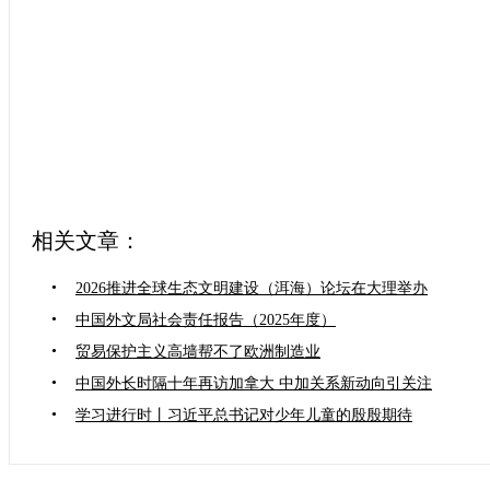
相关文章：
•
2026推进全球生态文明建设（洱海）论坛在大理举办
•
中国外文局社会责任报告（2025年度）
•
贸易保护主义高墙帮不了欧洲制造业
•
中国外长时隔十年再访加拿大 中加关系新动向引关注
•
学习进行时丨习近平总书记对少年儿童的殷殷期待