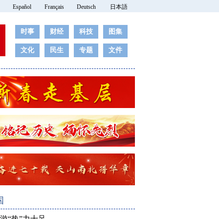
Español
Français
Deutsch
日本語
时事
财经
科技
图集
文化
民生
专题
文件
国
游“热”力十足