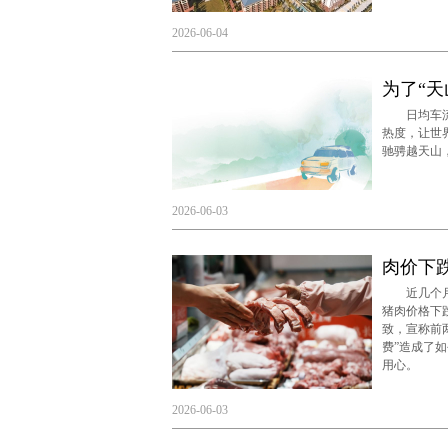
2026-06-04
为了“天
日均车流量
热度，让世
驰骋越天山
2026-06-03
肉价下
近几个月来
猪肉价格下
致，宣称前
费”造成了
用心。
2026-06-03