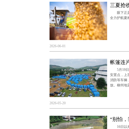
三夏抢
眼下正是“
全力护航夏
2026-06-01
帐篷连
5月19日
安置点，上
消防等车辆
放。柳州地
2026-05-20
“别怕
16日以来