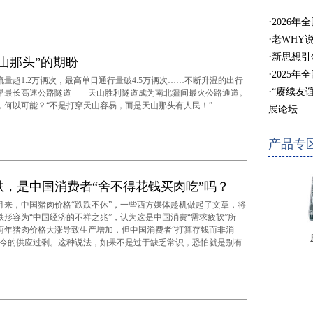
·
2026年
·
老WHY
·
新思想引
山那头”的期盼
·
2025年
超1.2万辆次，最高单日通行量破4.5万辆次……不断升温的出行
·
“赓续友
界最长高速公路隧道——天山胜利隧道成为南北疆间最火公路通道。
，何以可能？“不是打穿天山容易，而是天山那头有人民！”
展论坛
产品专
跌，是中国消费者“舍不得花钱买肉吃”吗？
，中国猪肉价格“跌跌不休”，一些西方媒体趁机做起了文章，将
跌形容为“中国经济的不祥之兆”，认为这是中国消费“需求疲软”所
两年猪肉价格大涨导致生产增加，但中国消费者“打算存钱而非消
如今的供应过剩。这种说法，如果不是过于缺乏常识，恐怕就是别有