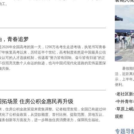
动工。
油，青春追梦
2026年全国高考的第一天，1290万名考生走进考场，执笔书写青春
977年恢复高考以来，历经近半个世纪，高考制度依然是中国最具公信
众认可的人才选拔机制，传递着“努力皆有回响、奋斗皆有归途”的正
不仅照亮无数个人命运的轨迹，也与中国式现代化道路的宏伟蓝图深
频共振。
暑假期间
活，近距离
示，上半年
便利。
·
老社区新
围拓场景 住房公积金惠民再升级
·
中外青年
·
草原上崛
住房公积金政策迎来密集调整。记者梳理发现，全国已有超过60
优化了公积金政策，从贷款额度、首付比例、提取范围、异地互认、
观察
服务创新等方面发力，进一步释放住房消费潜力，保障民生福祉。
专题导