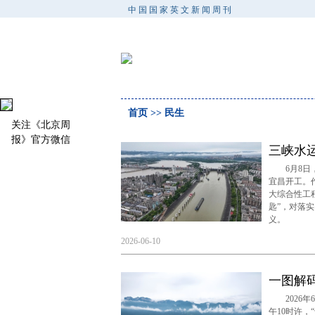
中国国家英文新闻周刊
首页
>> 民生
关注《北京周
报》官方微信
三峡水
6月8日，
宜昌开工。
大综合性工
匙”，对落
义。
2026-06-10
一图解
2026年
午10时许