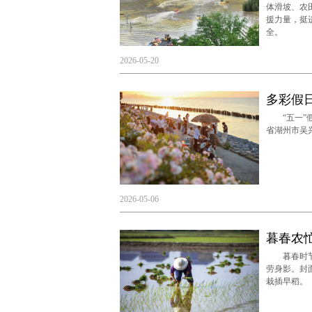
体滑坡、农
援力量，挺
全。
2026-05-20
多彩假
“五一”假
省湖州市吴
2026-05-06
暮春农
暮春时节，
劳身影。封
栽插早稻。