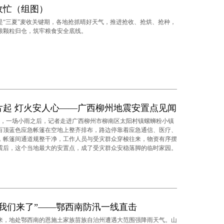
收忙（组图）
三夏”麦收关键期，各地抢抓晴好天气，推进抢收、抢烘、抢种，
粮颗粒归仓，筑牢粮食安全底线。
片起 灯火安人心——广西柳州地震安置点见闻
，一场小雨之后，记者走进广西柳州市柳南区太阳村镇螺蛳粉小镇
百顶蓝色应急帐篷在空地上整齐排布，路边停靠着应急通信、医疗、
，帐篷间通道规整干净，工作人员与受灾群众穿梭往来，物资有序摆
震后，这个当地最大的安置点，成了受灾群众安稳落脚的临时家园。
，我们来了”——鄂西南防汛一线直击
，地处鄂西南的恩施土家族苗族自治州遭遇大范围强降雨天气。山