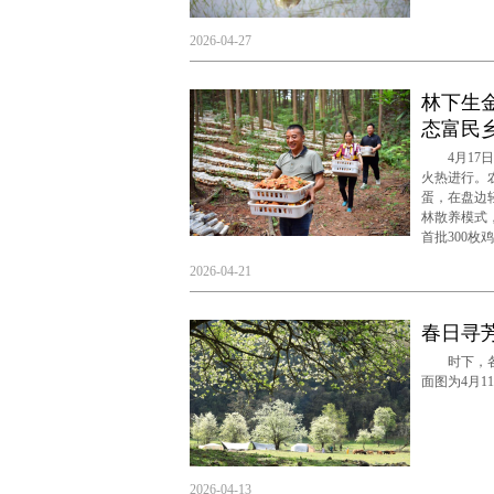
2026-04-27
林下生
态富民
4月17日
火热进行。
蛋，在盘边
林散养模式
首批300枚
2026-04-21
春日寻
时下，各地
面图为4月
2026-04-13