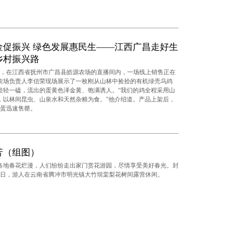
金促振兴 绿色发展惠民生——江西广昌走好生
乡村振兴路
，在江西省抚州市广昌县皓源农场的直播间内，一场线上销售正在
农场负责人李信荣现场展示了一枚刚从山林中捡拾的有机绿壳乌鸡
轻轻一磕，流出的蛋黄色泽金黄、饱满诱人。“我们的鸡全程采用山
，以林间昆虫、山泉水和天然杂粮为食。”他介绍道。产品上架后，
鸡蛋迅速售罄。
芳（组图）
春花烂漫，人们纷纷走出家门赏花游园，尽情享受美好春光。封
11日，游人在云南省腾冲市明光镇大竹坝棠梨花树间露营休闲。