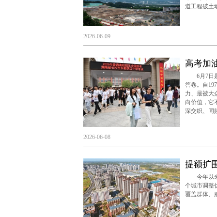
道工程破土
2026-06-09
高考加
6月7日是
答卷。自1
力、最被大
向价值，它
深交织、同
2026-06-08
提额扩
今年以来，
个城市调整
覆盖群体、