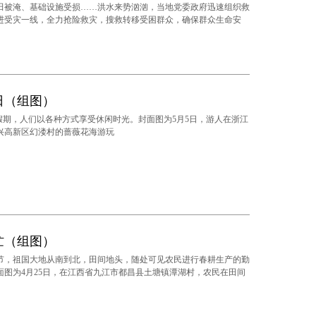
田被淹、基础设施受损……洪水来势汹汹，当地党委政府迅速组织救
进受灾一线，全力抢险救灾，搜救转移受困群众，确保群众生命安
日（组图）
期，人们以各种方式享受休闲时光。封面图为5月5日，游人在浙江
兴高新区幻溇村的蔷薇花海游玩
忙（组图）
祖国大地从南到北，田间地头，随处可见农民进行春耕生产的勤
面图为4月25日，在江西省九江市都昌县土塘镇潭湖村，农民在田间