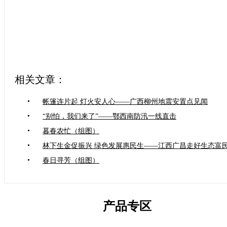
相关文章：
•
帐篷连片起 灯火安人心——广西柳州地震安置点见闻
•
“别怕，我们来了”——鄂西南防汛一线直击
•
暮春农忙（组图）
•
林下生金促振兴 绿色发展惠民生——江西广昌走好生态富
•
春日寻芳（组图）
产品专区