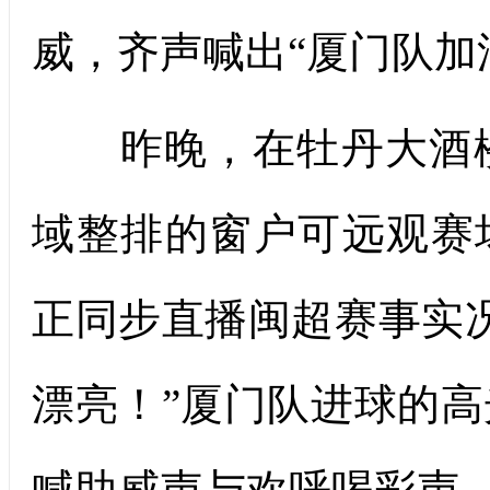
威，齐声喊出“厦门队加
昨晚，在牡丹大酒楼
域整排的窗户可远观赛
正同步直播闽超赛事实
漂亮！”厦门队进球的
喊助威声与欢呼喝彩声。来