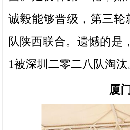
诚毅能够晋级，第三轮
队陕西联合。遗憾的是
1被深圳二零二八队淘汰
厦