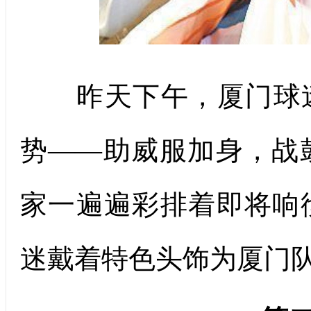
昨天下午，厦门球迷
势——助威服加身，战
家一遍遍彩排着即将响
迷戴着特色头饰为厦门