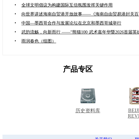
•
全球文明倡议为构建国际互信氛围发挥关键作用
•
向世界讲述海南自贸港开放故事——《海南自由贸易港封关百
•
中国—墨西哥合作与发展论坛在北京和墨西哥城举行
•
武韵流觞，向新而行 ——“熊猫100·武术嘉年华暨2026首届
•
雨润春色（组图）
产品专区
BEIJ
历史资料库
REV