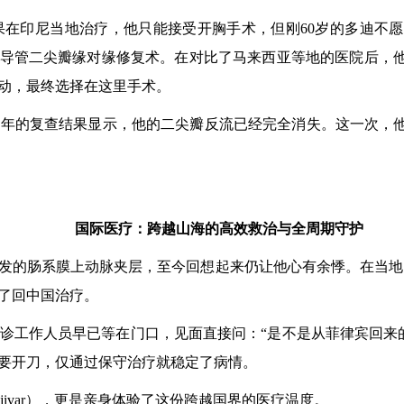
印尼当地治疗，他只能接受开胸手术，但刚60岁的多迪不愿承
展微创的经导管二尖瓣缘对缘修复术。在对比了马来西亚等地的医院
动，最终选择在这里手术。
的复查结果显示，他的二尖瓣反流已经完全消失。这一次，他
国际医疗：跨越山海的高效救治与全周期守护
发的肠系膜上动脉夹层，至今回想起来仍让他心有余悸。在当地
了回中国治疗。
工作人员早已等在门口，见面直接问：“是不是从菲律宾回来的
要开刀，仅通过保守治疗就稳定了病情。
njivar），更是亲身体验了这份跨越国界的医疗温度。