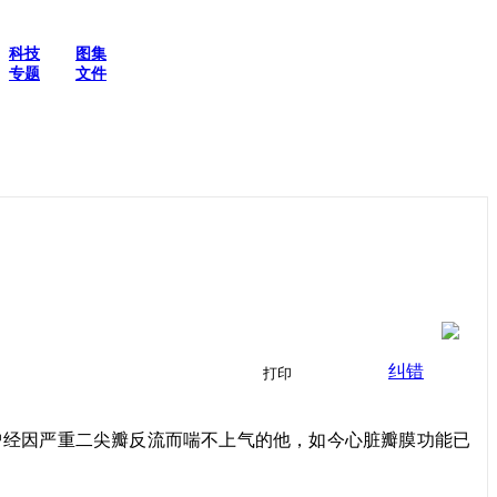
科技
图集
专题
文件
纠错
打印
查。曾经因严重二尖瓣反流而喘不上气的他，如今心脏瓣膜功能已