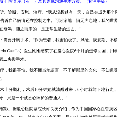
赛德斯·门希瓦尔（右一）及其家属沟通手术方案。（甘泽宇摄）
、诊断、安慰、治疗。“我从没想过有一天，自己会成为那个怀
告诉自己病情还在控制之中。可渐渐地，悄无声息地，我的世界开
在衰竭，随之而来的，是正常生活的远去。”
需要开胸手术。“作为患者，我害怕极了。风险、恢复期、不确
do Castillo）医生刚刚结束了在厦心医院6个月的进修回
管二尖瓣手术。
治疗，我很害怕。我不懂当地语言，不了解那里的文化，不知道
道。
钟的手术十分顺利，术后10分钟她就清醒过来，6小时就能下地行
号，只是一个被悉心照护的普通人。”
影。据厦心医院副院长许良友介绍，作为中国国家心血管病区域