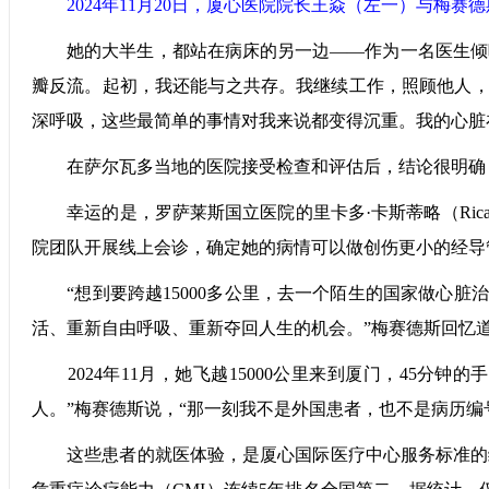
2024年11月20日，厦心医院院长王焱（左一）与梅
她的大半生，都站在病床的另一边——作为一名医生倾听
瓣反流。起初，我还能与之共存。我继续工作，照顾他人，
深呼吸，这些最简单的事情对我来说都变得沉重。我的心脏
在萨尔瓦多当地的医院接受检查和评估后，结论很明确：
幸运的是，罗萨莱斯国立医院的里卡多·卡斯蒂略（Ricar
院团队开展线上会诊，确定她的病情可以做创伤更小的经导
“想到要跨越15000多公里，去一个陌生的国家做心脏
活、重新自由呼吸、重新夺回人生的机会。”梅赛德斯回忆
2024年11月，她飞越15000公里来到厦门，45分
人。”梅赛德斯说，“那一刻我不是外国患者，也不是病历编
这些患者的就医体验，是厦心国际医疗中心服务标准的缩