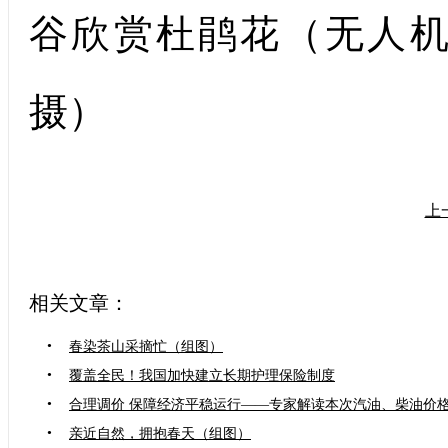
谷欣赏杜鹃花（无人
摄）
上
相关文章：
•
春染茶山采摘忙（组图）
•
覆盖全民！我国加快建立长期护理保险制度
•
合理调价 保障经济平稳运行——专家解读本次汽油、柴油价
•
亲近自然，拥抱春天（组图）