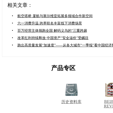
相关文章：
•
航空搭桥 厦航与塞尔维亚拓展多领域合作新空间
•
六一消费升温 跨界联名丰富线下消费场景
•
百万经营主体领跑全国 解码义乌的“三重跨越
•
改革红利持续释放 中国资产“安全溢价”受瞩目
•
跑出高质量发展“加速度”——从各大城市“一季报”看中国经济
产品专区
BEIJ
历史资料库
REV